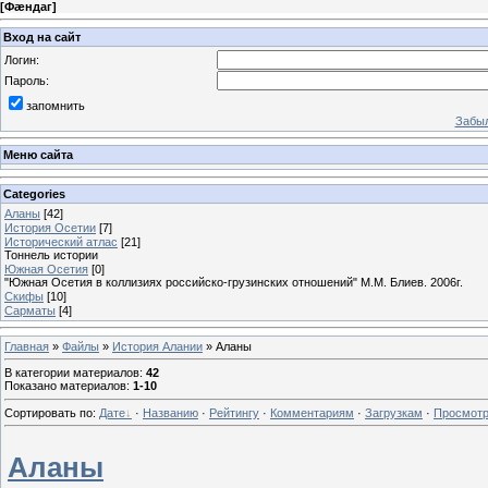
[
Фæндаг
]
Вход на сайт
Логин:
Пароль:
запомнить
Забыл
Меню сайта
Categories
Аланы
[42]
История Осетии
[7]
Исторический атлас
[21]
Тоннель истории
Южная Осетия
[0]
"Южная Осетия в коллизиях российско-грузинских отношений" М.М. Блиев. 2006г.
Скифы
[10]
Сарматы
[4]
Главная
»
Файлы
»
История Алании
» Аланы
В категории материалов
:
42
Показано материалов
:
1-10
Сортировать по
:
Дате
·
Названию
·
Рейтингу
·
Комментариям
·
Загрузкам
·
Просмот
Аланы