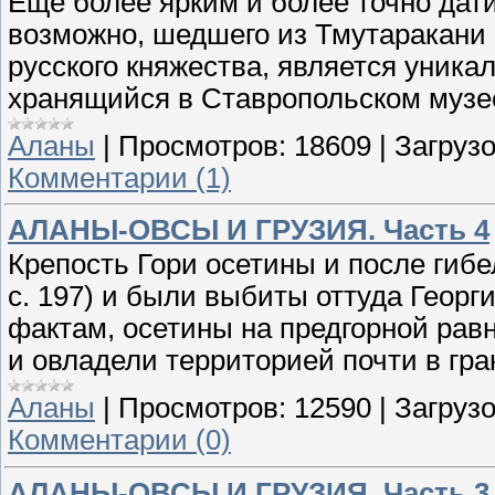
Еще более ярким и более точно дат
воз­можно, шедшего из Тмутаракани
русского княжества, является уник
хранящийся в Ставропольском музе
Аланы
|
Просмотров:
18609
|
Загрузо
Комментарии (1)
АЛАНЫ-ОВСЫ И ГРУЗИЯ. Часть 4
Крепость Гори осетины и после гибел
с. 197) и были выбиты оттуда Георг
фактам, осетины на предгорной рав
и овладели территорией почти в гр
Аланы
|
Просмотров:
12590
|
Загрузо
Комментарии (0)
АЛАНЫ-ОВСЫ И ГРУЗИЯ. Часть 3