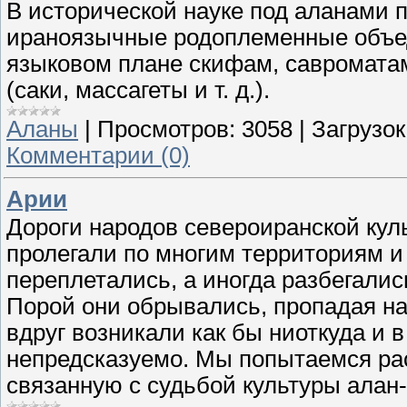
В исторической науке под аланами 
ираноязычные родоплеменные объед
языковом плане скифам, савромата
(саки, массагеты и т. д.).
Аланы
|
Просмотров:
3058
|
Загрузок
Комментарии (0)
Арии
Дороги народов североиранской куль
пролегали по многим территориям и
переплетались, а иногда разбегались
Порой они обрывались, пропадая на
вдруг возникали как бы ниоткуда и в
непредсказуемо. Мы попытаемся ра
связанную с судьбой культуры алан-