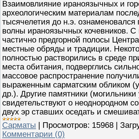
Взаимовлияние ираноязычных и гор
археологическим материалам послед
тысячелетия до н.э. ознаменовался
волны ираноязычных кочевников. С ко
частично предгорной полосы Центра
местные обряды и традиции. Некото
полностью растворились в среде пр
места обитания, подверглись сильн
массовое распространение получили
выраженным сарматским обликом (у с
др.). Другие памятники (могильники
свидетельствуют о неоднородном со
двух эр ставших оседать и смешива
Сарматы
|
Просмотров:
15968
|
Загр
Комментарии (0)