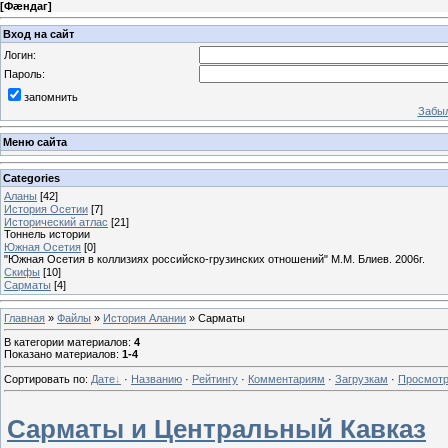
[
Фæндаг
]
Вход на сайт
Логин:
Пароль:
запомнить
Забыл
Меню сайта
Categories
Аланы
[42]
История Осетии
[7]
Исторический атлас
[21]
Тоннель истории
Южная Осетия
[0]
"Южная Осетия в коллизиях российско-грузинских отношений" М.М. Блиев. 2006г.
Скифы
[10]
Сарматы
[4]
Главная
»
Файлы
»
История Алании
» Сарматы
В категории материалов
:
4
Показано материалов
:
1-4
Сортировать по
:
Дате
·
Названию
·
Рейтингу
·
Комментариям
·
Загрузкам
·
Просмот
Сарматы и Центральный Кавказ