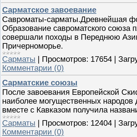
Сарматское завоевание
Савроматы-сарматы.Древнейшая фо
Образование савроматского союза п
совершали походы в Переднюю Ази
Причерноморье.
Сарматы
|
Просмотров:
17654
|
Загр
Комментарии (0)
Сарматские союзы
После завоевания Европейской Ски
наиболее могущественных народов д
вместе с Кавказом получила назван
Сарматы
|
Просмотров:
12404
|
Загр
Комментарии (0)