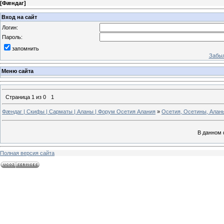
[
Фæндаг
]
Вход на сайт
Логин:
Пароль:
запомнить
Забыл
Меню сайта
Страница
1
из
0
1
Фæндаг | Скифы | Сарматы | Аланы | Форум Осетия Алания
»
Осетия, Осетины, Алан
В данном 
Полная версия сайта