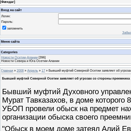
[
Фæндаг
]
Вход на сайт
Логин:
Пароль:
запомнить
Забыл
Меню сайта
Categories
Новости Осетии-Алании
[396]
Новости Севера и Юга Осетии-Алании
Главная
»
2008
»
Апрель
»
17
» Бывший муфтий Северной Осетии заявляет об угроза
Бывший муфтий Северной Осетии заявляет об угрозах со стороны преемника
Бывший муфтий Духовного управле
Мурат Тавказахов, в доме которого 
УБОП провели обыск на предмет нах
организации обыска своего преемни
"Обыск в моем доме затеял Алий Е