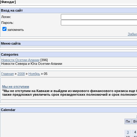
[
Фæндаг
]
Вход на сайт
Логин:
Пароль:
запомнить
Забыл
Меню сайта
Categories
Новости Осетии-Алании
[396]
Новости Севера и Юга Осетии-Алании
Главная
»
2008
»
Ноябрь
»
05
Мы не отступим
"Мы не отступим на Кавказе и выйдем из мирового финансового кризиса еще
также предложил увеличить срок президентских полномочий и срок полномочи
Calendar
Пн
Вт
3
4