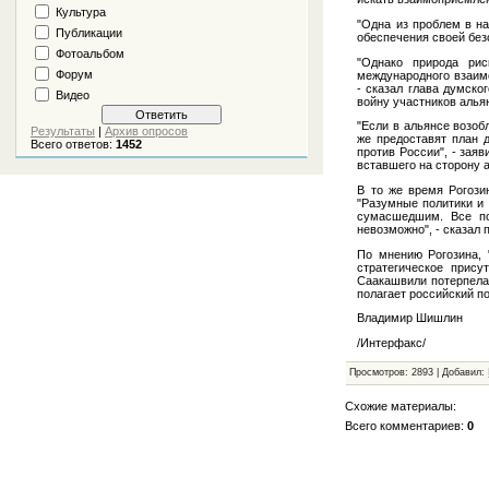
Культура
"Одна из проблем в на
Публикации
обеспечения своей без
Фотоальбом
"Однако природа ри
Форум
международного взаимо
- сказал глава думско
Видео
войну участников алья
"Если в альянсе возо
Результаты
|
Архив опросов
же предоставят план 
Всего ответов:
1452
против России", - зая
вставшего на сторону а
В то же время Рогозин
"Разумные политики и 
сумасшедшим. Все по
невозможно", - сказал 
По мнению Рогозина, 
стратегическое прису
Саакашвили потерпела 
полагает российский п
Владимир Шишлин
/Интерфакс/
Просмотров: 2893 | Добавил:
Схожие материалы:
Всего комментариев:
0