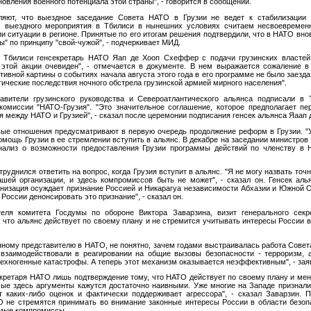
новления военного потенциала этой страны", - говорится в сообщении.
ляют, что выездное заседание Совета НАТО в Грузии не ведет к стабилизации о
м выездного мероприятия в Тбилиси в нынешних условиях считаем несвоевреме
и ситуации в регионе. Принятые по его итогам решения подтвердили, что в НАТО вн
ы" по принципу "свой-чужой", - подчеркивает МИД.
 Тбилиси генсекретарь НАТО Яап де Хооп Схеффер с подачи грузинских властей
 этой акции очевиден", - отмечается в документе. В нем выражается сожаление в 
ивной картины о событиях начала августа этого года в его программе не было заезда
гические последствия ночного обстрела грузинской армией мирного населения".
авители грузинского руководства и Североатлантического альянса подписали в
комиссии "НАТО-Грузия". "Это значительное соглашение, которое предполагает пе
 между НАТО и Грузией", - сказал после церемонии подписания генсек альянса Яаап
вые отношения предусматривают в первую очередь продолжение реформ в Грузии. "У
омощь Грузии в ее стремлении вступить в альянс. В декабре на заседании министров
ализ о возможности предоставления Грузии программы действий по членству в Н
труднился ответить на вопрос, когда Грузия вступит в альянс. "Я не могу назвать точ
шей организации, и здесь компромиссов быть не может", - сказал он. Генсек алья
низация осуждает признание Россией и Никарагуа независимости Абхазии и Южной О
России денонсировать это признание", - сказал он.
еля комитета Госдумы по обороне Виктора Заварзина, визит генерального сек
, что альянс действует по своему плану и не стремится учитывать интересы России в
нному представителю в НАТО, не понятно, зачем годами выстраивалась работа Сове
 взаимодействовали в реагировании на общие вызовы безопасности - терроризм, а
техногенные катастрофы. А теперь этот механизм оказывается неэффективным", - зая
екретаря НАТО лишь подтверждение тому, что НАТО действует по своему плану и ме
ые здесь аргументы кажутся достаточно наивными. Уже многие на Западе признали 
 каких-либо оценок и фактически поддерживает агрессора", - сказал Заварзин. П
 не стремятся принимать во внимание законные интересы России в области безопа
мые компромиссы.