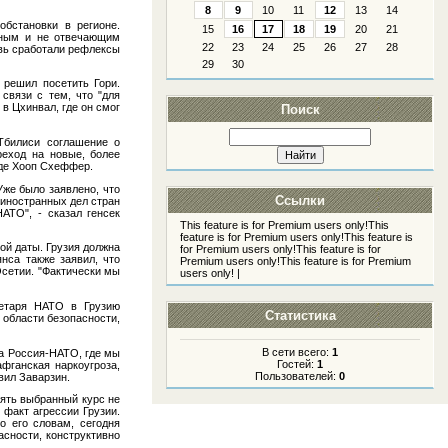
8
9
10
11
12
13
14
бстановки в регионе.
15
16
17
18
19
20
21
нным и не отвечающим
22
23
24
25
26
27
28
овь сработали рефлексы
29
30
 решил посетить Гори.
связи с тем, что "для
 в Цхинвал, где он смог
Поиск
 Тбилиси соглашение о
реход на новые, более
 де Хооп Схеффер.
же было заявлено, что
Ссылки
 иностранных дел стран
АТО", - сказал генсек
This feature is for Premium users only!
This
feature is for Premium users only!
This feature is
ной даты. Грузия должна
for Premium users only!
This feature is for
нса также заявил, что
Premium users only!
This feature is for Premium
сетии. "Фактически мы
users only!
|
ретаря НАТО в Грузию
Статистика
 области безопасности,
В сети всего:
1
та Россия-НАТО, где мы
Гостей:
1
фганская наркоугроза,
Пользователей:
0
вил Заварзин.
нять выбранный курс не
факт агрессии Грузии.
о его словам, сегодня
сности, конструктивно