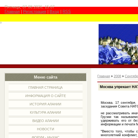
Пятница, 07.08.2026, 15:07
Главная
|
Регистрация
|
Вход
|
RSS
Главная
»
2008
»
Сентяб
Меню сайта
Москва упрекает НА
ГЛАВНАЯ СТРАНИЦА
ИНФОРМАЦИЯ О САЙТЕ
Москва. 17 сентября.
ИСТОРИЯ АЛАНИИ
заседания Совета НАТО
КУЛЬТУРА АЛАНИИ
не рассматривать ина
Грузии так называем
удерживать его от бе
ВИДЕО АЛАНИИ
информации и печати 
НОВОСТИ
"Вместо того, чтобы
многолетний конфликт
ФОРУМ - НЫХАС