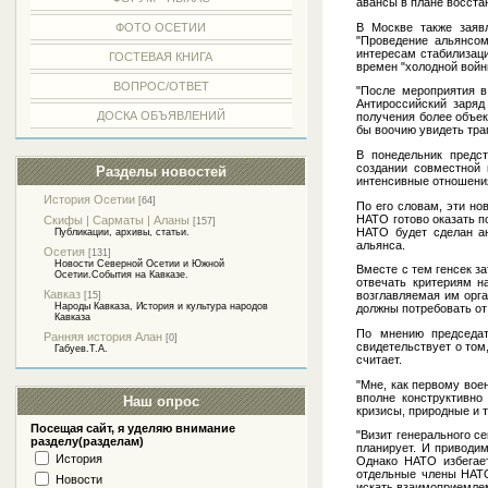
авансы в плане восста
В Москве также заяв
ФОТО ОСЕТИИ
"Проведение альянсо
интересам стабилизаци
ГОСТЕВАЯ КНИГА
времен "холодной войн
ВОПРОС/ОТВЕТ
"После мероприятия в
Антироссийский заряд
ДОСКА ОБЪЯВЛЕНИЙ
получения более объект
бы воочию увидеть тра
В понедельник предст
создании совместной 
Разделы новостей
интенсивные отношения
История Осетии
[64]
По его словам, эти но
НАТО готово оказать п
Скифы | Сарматы | Аланы
[157]
НАТО будет сделан ан
Публикации, архивы, статьи.
альянса.
Осетия
[131]
Новости Северной Осетии и Южной
Вместе с тем генсек за
Осетии.События на Кавказе.
отвечать критериям на
Кавказ
возглавляемая им орга
[15]
Народы Кавказа, История и культура народов
должны потребовать от 
Кавказа
По мнению председат
Ранняя история Алан
[0]
свидетельствует о том
Габуев.Т.А.
считает.
"Мне, как первому вое
вполне конструктивно
Наш опрос
кризисы, природные и 
Посещая сайт, я уделяю внимание
"Визит генерального с
разделу(разделам)
планирует. И приводим
История
Однако НАТО избегает
отдельные члены НАТО
Новости
искать взаимоприемле