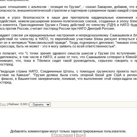
ших отношениях с альянсом - позиция по Грузии", - сказал Заварзин, добавив, что
опасности, внешнеполитической стратегии и партнеров-суверенное право каждой стра
сков и угроз безопасности в наши дни претерпела кардинальные изменения 
действия, нежели расширение военно-политических союзов, созданных в эпоху блок
го комитета. Присоединение Грузии к Плану действий по членству (ПДЧ) в НАТО бу
нса против России, считает постпред России при НАТО Дмитрий Рогозин.
бладают совсем уж иррациональные настроения и непредсказуемому Саакашвили в 
действий по членству в НАТО, то европейские участники блока рискуют втянуться 
вил он в интервью "Комсомольской правде". Тогда, подчеркнул дипломат, "никаких от
грессора, быть не может - это я могу заявить со всей ответственностью".
 полагает, что "с точки зрения здравого смысла шансов у Грузии (по вступлению 
дипломаты, в том числе в НАТО, в шоке от того, что Саакашвили сотворил в Южной
нимают, что, пока в Тбилиси сидит такой руководитель, серьезно говорить о 
постпред.
"ведущая страна НАТО, Соединенные Штаты, с помощью грузинского проекта пыт
тствие на Кавказе". "Грузия должна была стать опорной базой для США в регио
фиаско, в Вашингтоне занервничали, понимая, что выполнение этой сверхзадачи ока
остпред.
Рухс
| Рейтинг: 0.0/0 |
Добавлять комментарии могут только зарегистрированные пользователи.
[
Регистрация
|
Вход
]