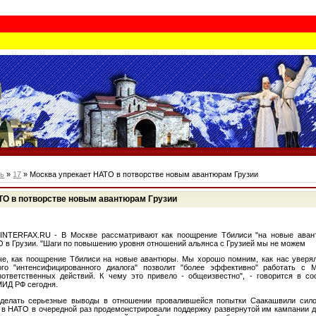
рь
»
17
» Москва упрекает НАТО в потворстве новым авантюрам Грузии
ТО в потворстве новым авантюрам Грузии
 INTERFAX.RU - В Москве рассматривают как поощрение Тбилиси "на новые аван
 в Грузии. "Шаги по повышению уровня отношений альянса с Грузией мы не можем
че, как поощрение Тбилиси на новые авантюры. Мы хорошо помним, как нас уверял
ого "интенсифицированного диалога" позволит "более эффективно" работать с 
зответственных действий. К чему это привело - общеизвестно", - говорится в с
МИД РФ сегодня.
 сделать серьезные выводы в отношении провалившейся попытки Саакашвили сил
, в НАТО в очередной раз продемонстрировали поддержку развернутой им кампании 