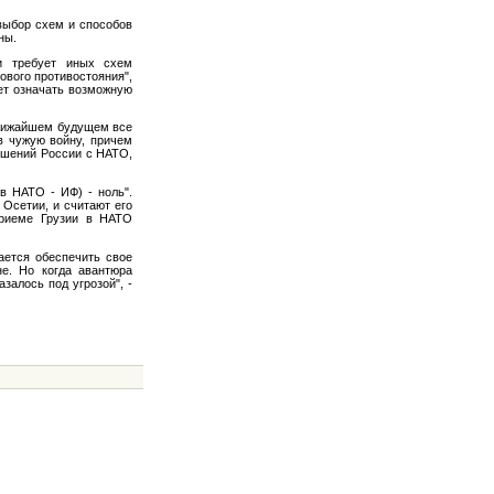
 выбор схем и способов
ны.
и требует иных схем
ового противостояния",
дет означать возможную
ближайшем будущем все
в чужую войну, причем
ношений России с НАТО,
в НАТО - ИФ) - ноль".
 Осетии, и считают его
приеме Грузии в НАТО
ается обеспечить свое
не. Но когда авантюра
залось под угрозой", -