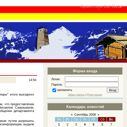
Приветствую Вас
Гость
!
Форма входа
Логин:
14:50
Пароль:
запомнить
тюры" итоги выездного
Забыл пароль
|
Регистрация
и, что предоставлении
Календарь новостей
Михаилом Саакашвили,
ообщении департамента
«
Сентябрь 2008
»
Пн
Вт
Ср
Чт
Пт
Сб
Вс
овым путем разрешить
дезинформации, выдали
1
2
3
4
5
6
7