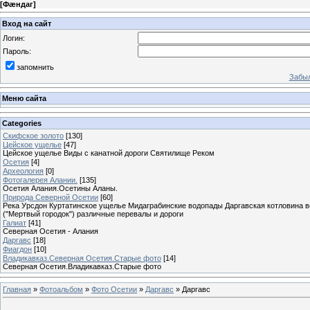
[
Фæндаг
]
Вход на сайт
Логин:
Пароль:
запомнить
Забыл
Меню сайта
Categories
Скифское золото
[130]
Цейское ущелье
[47]
Цейское ущелье Виды с канатной дороги Святилище Реком
Осетия
[4]
Археология
[0]
Фотогалерея Алании.
[135]
Осетия Алания.Осетины Аланы.
Природа Северной Осетии
[60]
Река Урсдон Куртатинское ущелье Мидаграбинские водопады Даргавская котловина в
("Мертвый городок") различные перевалы и дороги
Галиат
[41]
Северная Осетия - Алания
Даргавс
[18]
Фиагдон
[10]
Владикавказ.Северная Осетия.Старые фото
[14]
Северная Осетия.Владикавказ.Старые фото
Главная
»
Фотоальбом
»
Фото Осетии
»
Даргавс
» Даргавс