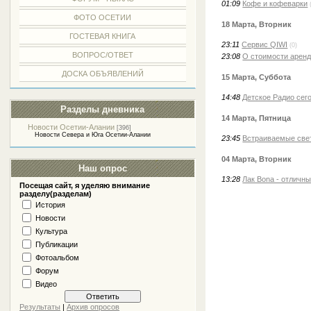
01:09
Кофе и кофеварки
ФОТО ОСЕТИИ
18 Марта, Вторник
ГОСТЕВАЯ КНИГА
23:11
Сервис QIWI
(0)
ВОПРОС/ОТВЕТ
23:08
О стоимости арен
ДОСКА ОБЪЯВЛЕНИЙ
15 Марта, Суббота
14:48
Детское Радио сег
Разделы дневника
14 Марта, Пятница
Новости Осетии-Алании
[396]
Новости Севера и Юга Осетии-Алании
23:45
Встраиваемые све
04 Марта, Вторник
Наш опрос
13:28
Лак Bona - отличн
Посещая сайт, я уделяю внимание
разделу(разделам)
История
Новости
Культура
Публикации
Фотоальбом
Форум
Видео
Результаты
|
Архив опросов