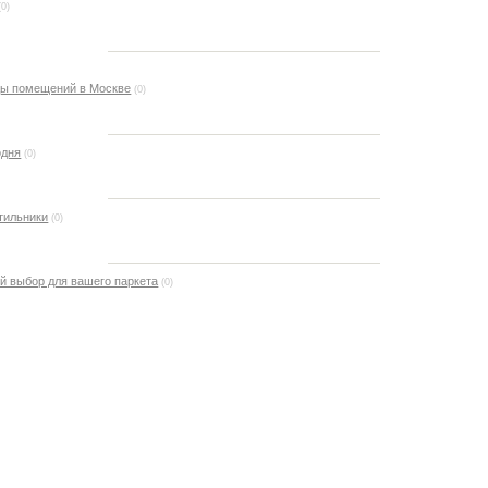
(0)
ды помещений в Москве
(0)
одня
(0)
тильники
(0)
ый выбор для вашего паркета
(0)