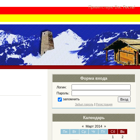
Приветствую Вас
Гость
!
Форма входа
Логин:
Пароль:
запомнить
Забыл пароль
|
Регистрация
Календарь
«
Март 2014
»
Пн
Вт
Ср
Чт
Пт
Сб
Вс
1
2