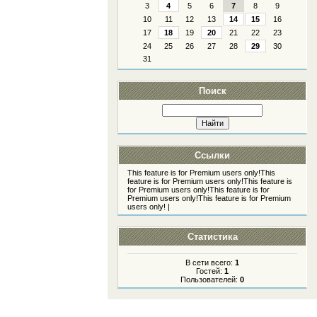
3
4
5
6
7
8
9
10
11
12
13
14
15
16
17
18
19
20
21
22
23
24
25
26
27
28
29
30
31
Поиск
Ссылки
This feature is for Premium users only!
This
feature is for Premium users only!
This feature is
for Premium users only!
This feature is for
Premium users only!
This feature is for Premium
users only!
|
Статистика
В сети всего:
1
Гостей:
1
Пользователей:
0