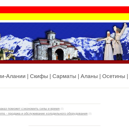
и-Алании | Скифы | Сарматы | Аланы | Осетины |
заказ поможет сэкономить силы и время
(0)
ems - продажа и обслуживание холодильного оборудования
(0)