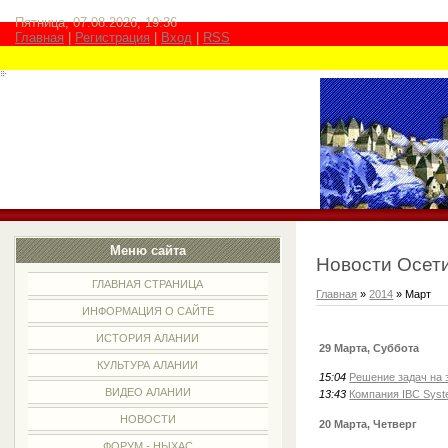
Пятница, 07.08.2026, 19:36
Главная
|
Регистрация
|
Вход
|
RSS
Меню сайта
Новости Осети
ГЛАВНАЯ СТРАНИЦА
Главная
»
2014
»
Март
ИНФОРМАЦИЯ О САЙТЕ
ИСТОРИЯ АЛАНИИ
29 Марта, Суббота
КУЛЬТУРА АЛАНИИ
15:04
Решение задач на 
ВИДЕО АЛАНИИ
13:43
Компания IBC Syst
НОВОСТИ
20 Марта, Четверг
ФОРУМ - НЫХАС