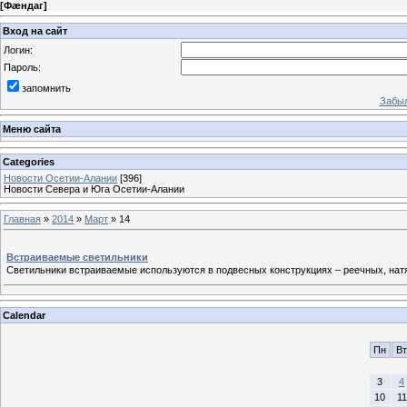
[
Фæндаг
]
Вход на сайт
Логин:
Пароль:
запомнить
Забыл
Меню сайта
Categories
Новости Осетии-Алании
[396]
Новости Севера и Юга Осетии-Алании
Главная
»
2014
»
Март
»
14
Встраиваемые светильники
Светильники встраиваемые используются в подвесных конструкциях – реечных, нат
Calendar
Пн
Вт
3
4
10
11